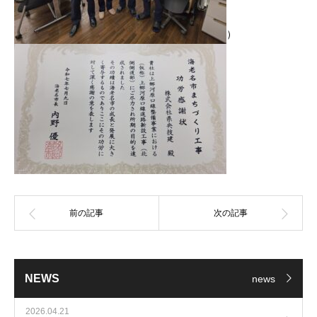
）
NEWS
news
2026.04.21